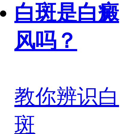
白斑是白癜
风吗？
教你辨识白
斑