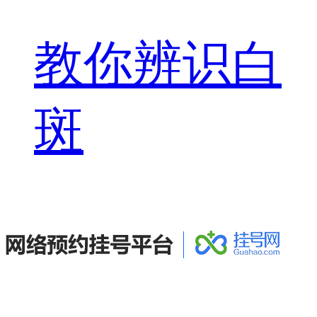
教你辨识白
斑